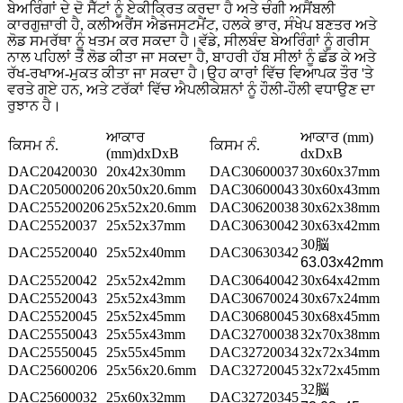
ਬੇਅਰਿੰਗਾਂ ਦੇ ਦੋ ਸੈੱਟਾਂ ਨੂੰ ਏਕੀਕ੍ਰਿਤ ਕਰਦਾ ਹੈ ਅਤੇ ਚੰਗੀ ਅਸੈਂਬਲੀ
ਕਾਰਗੁਜ਼ਾਰੀ ਹੈ, ਕਲੀਅਰੈਂਸ ਐਡਜਸਟਮੈਂਟ, ਹਲਕੇ ਭਾਰ, ਸੰਖੇਪ ਬਣਤਰ ਅਤੇ
ਲੋਡ ਸਮਰੱਥਾ ਨੂੰ ਖਤਮ ਕਰ ਸਕਦਾ ਹੈ।ਵੱਡੇ, ਸੀਲਬੰਦ ਬੇਅਰਿੰਗਾਂ ਨੂੰ ਗਰੀਸ
ਨਾਲ ਪਹਿਲਾਂ ਤੋਂ ਲੋਡ ਕੀਤਾ ਜਾ ਸਕਦਾ ਹੈ, ਬਾਹਰੀ ਹੱਬ ਸੀਲਾਂ ਨੂੰ ਛੱਡ ਕੇ ਅਤੇ
ਰੱਖ-ਰਖਾਅ-ਮੁਕਤ ਕੀਤਾ ਜਾ ਸਕਦਾ ਹੈ।ਉਹ ਕਾਰਾਂ ਵਿੱਚ ਵਿਆਪਕ ਤੌਰ 'ਤੇ
ਵਰਤੇ ਗਏ ਹਨ, ਅਤੇ ਟਰੱਕਾਂ ਵਿੱਚ ਐਪਲੀਕੇਸ਼ਨਾਂ ਨੂੰ ਹੌਲੀ-ਹੌਲੀ ਵਧਾਉਣ ਦਾ
ਰੁਝਾਨ ਹੈ।
ਆਕਾਰ
ਆਕਾਰ (mm)
ਕਿਸਮ ਨੰ.
ਕਿਸਮ ਨੰ.
(mm)dxDxB
dxDxB
DAC20420030
20x42x30mm
DAC30600037
30x60x37mm
DAC205000206
20x50x20.6mm
DAC30600043
30x60x43mm
DAC255200206
25x52x20.6mm
DAC30620038
30x62x38mm
DAC25520037
25x52x37mm
DAC30630042
30x63x42mm
30
脳
DAC25520040
25x52x40mm
DAC30630342
63.03x42mm
DAC25520042
25x52x42mm
DAC30640042
30x64x42mm
DAC25520043
25x52x43mm
DAC30670024
30x67x24mm
DAC25520045
25x52x45mm
DAC30680045
30x68x45mm
DAC25550043
25x55x43mm
DAC32700038
32x70x38mm
DAC25550045
25x55x45mm
DAC32720034
32x72x34mm
DAC25600206
25x56x20.6mm
DAC32720045
32x72x45mm
32
脳
DAC25600032
25x60x32mm
DAC32720345