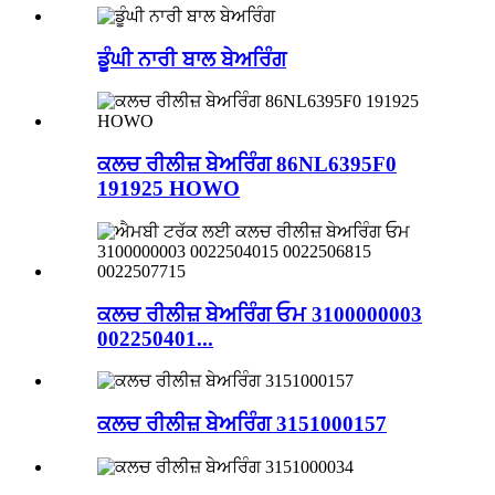
ਡੂੰਘੀ ਨਾਰੀ ਬਾਲ ਬੇਅਰਿੰਗ
ਕਲਚ ਰੀਲੀਜ਼ ਬੇਅਰਿੰਗ 86NL6395F0
191925 HOWO
ਕਲਚ ਰੀਲੀਜ਼ ਬੇਅਰਿੰਗ ਓਮ 3100000003
002250401...
ਕਲਚ ਰੀਲੀਜ਼ ਬੇਅਰਿੰਗ 3151000157