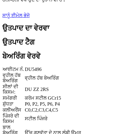
ਸਾਨੂੰ ਈਮੇਲ ਭੇਜੋ
ਉਤਪਾਦ ਦਾ ਵੇਰਵਾ
ਉਤਪਾਦ ਟੈਗ
ਬੇਅਰਿੰਗ ਵੇਰਵੇ
ਆਈਟਮ ਨੰ.
DU5496
ਵ੍ਹੀਲ ਹੱਬ
ਵ੍ਹੀਲ ਹੱਬ ਬੇਅਰਿੰਗ
ਬੇਅਰਿੰਗ
ਸੀਲਾਂ ਦੀ
DU ZZ 2RS
ਕਿਸਮ:
ਸਮੱਗਰੀ
ਕਰੋਮ ਸਟੀਲ GCr15
ਸ਼ੁੱਧਤਾ
P0, P2, P5, P6, P4
ਕਲੀਅਰੈਂਸ
C0,C2,C3,C4,C5
ਪਿੰਜਰੇ ਦੀ
ਸਟੀਲ ਪਿੰਜਰੇ
ਕਿਸਮ
ਬਾਲ
ਬੇਅਰਿੰਗ
ਉੱਚ ਗੁਣਵੱਤਾ ਦੇ ਨਾਲ ਲੰਬੀ ਉਮਰ