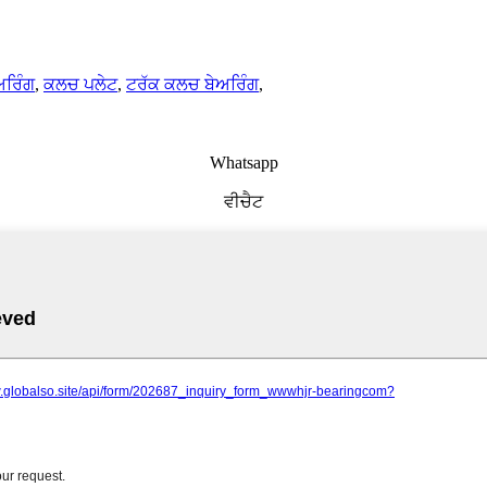
ਅਰਿੰਗ
,
ਕਲਚ ਪਲੇਟ
,
ਟਰੱਕ ਕਲਚ ਬੇਅਰਿੰਗ
,
Whatsapp
ਵੀਚੈਟ