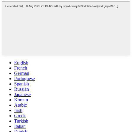
English
French
German
Portuguese
Spanish
Russian
Japanese
Korean
Arabic
Irish
Greek
Turkish
Italian
Danish