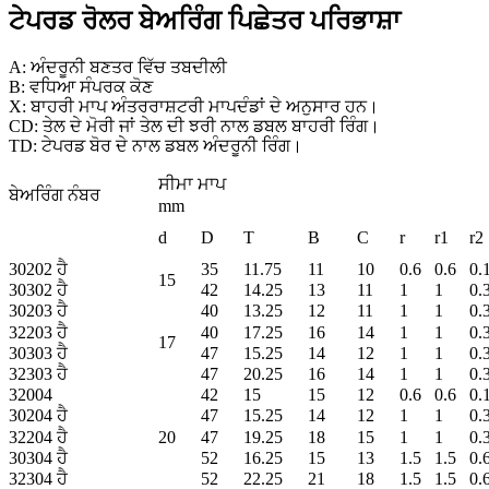
ਟੇਪਰਡ ਰੋਲਰ ਬੇਅਰਿੰਗ ਪਿਛੇਤਰ ਪਰਿਭਾਸ਼ਾ
A: ਅੰਦਰੂਨੀ ਬਣਤਰ ਵਿੱਚ ਤਬਦੀਲੀ
B: ਵਧਿਆ ਸੰਪਰਕ ਕੋਣ
X: ਬਾਹਰੀ ਮਾਪ ਅੰਤਰਰਾਸ਼ਟਰੀ ਮਾਪਦੰਡਾਂ ਦੇ ਅਨੁਸਾਰ ਹਨ।
CD: ਤੇਲ ਦੇ ਮੋਰੀ ਜਾਂ ਤੇਲ ਦੀ ਝਰੀ ਨਾਲ ਡਬਲ ਬਾਹਰੀ ਰਿੰਗ।
TD: ਟੇਪਰਡ ਬੋਰ ਦੇ ਨਾਲ ਡਬਲ ਅੰਦਰੂਨੀ ਰਿੰਗ।
ਸੀਮਾ ਮਾਪ
ਬੇਅਰਿੰਗ ਨੰਬਰ
mm
d
D
T
B
C
r
r1
r2
30202 ਹੈ
35
11.75
11
10
0.6
0.6
0.
15
30302 ਹੈ
42
14.25
13
11
1
1
0.
30203 ਹੈ
40
13.25
12
11
1
1
0.
32203 ਹੈ
40
17.25
16
14
1
1
0.
17
30303 ਹੈ
47
15.25
14
12
1
1
0.
32303 ਹੈ
47
20.25
16
14
1
1
0.
32004
42
15
15
12
0.6
0.6
0.
30204 ਹੈ
47
15.25
14
12
1
1
0.
32204 ਹੈ
20
47
19.25
18
15
1
1
0.
30304 ਹੈ
52
16.25
15
13
1.5
1.5
0.
32304 ਹੈ
52
22.25
21
18
1.5
1.5
0.