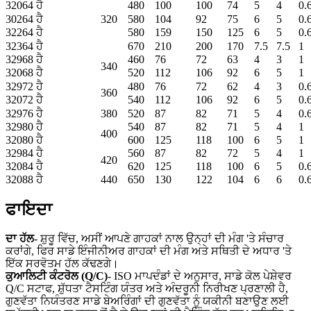
32064 ਹੈ
480
100
100
74
5
4
0.
30264 ਹੈ
320
580
104
92
75
6
5
0.
32264 ਹੈ
580
159
150
125
6
5
0.
32364 ਹੈ
670
210
200
170
7.5
7.5
1
32968 ਹੈ
460
76
72
63
4
3
1
340
32068 ਹੈ
520
112
106
92
6
5
1
32972 ਹੈ
480
76
72
62
4
3
0.
360
32072 ਹੈ
540
112
106
92
6
5
0.
32976 ਹੈ
380
520
87
82
71
5
4
0.
32980 ਹੈ
540
87
82
71
5
4
1
400
32080 ਹੈ
600
125
118
100
6
5
1
32984 ਹੈ
560
87
82
72
5
4
1
420
32084 ਹੈ
620
125
118
100
6
5
0.
32088 ਹੈ
440
650
130
122
104
6
6
0.
ਫਾਇਦਾ
ਦਾ ਹੱਲ
- ਸ਼ੁਰੂ ਵਿੱਚ, ਅਸੀਂ ਆਪਣੇ ਗਾਹਕਾਂ ਨਾਲ ਉਨ੍ਹਾਂ ਦੀ ਮੰਗ 'ਤੇ ਸੰਚਾਰ
ਕਰਾਂਗੇ, ਫਿਰ ਸਾਡੇ ਇੰਜੀਨੀਅਰ ਗਾਹਕਾਂ ਦੀ ਮੰਗ ਅਤੇ ਸਥਿਤੀ ਦੇ ਅਧਾਰ 'ਤੇ
ਇੱਕ ਸਰਵੋਤਮ ਹੱਲ ਕੱਢਣਗੇ।
ਕੁਆਲਿਟੀ ਕੰਟਰੋਲ (Q/C)
- ISO ਮਾਪਦੰਡਾਂ ਦੇ ਅਨੁਸਾਰ, ਸਾਡੇ ਕੋਲ ਪੇਸ਼ੇਵਰ
Q/C ਸਟਾਫ, ਸ਼ੁੱਧਤਾ ਟੈਸਟਿੰਗ ਯੰਤਰ ਅਤੇ ਅੰਦਰੂਨੀ ਨਿਰੀਖਣ ਪ੍ਰਣਾਲੀ ਹੈ,
ਗੁਣਵੱਤਾ ਨਿਯੰਤਰਣ ਸਾਡੇ ਬੇਅਰਿੰਗਾਂ ਦੀ ਗੁਣਵੱਤਾ ਨੂੰ ਯਕੀਨੀ ਬਣਾਉਣ ਲਈ