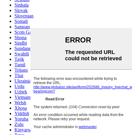
Sinhala
Slovak
Slovenian
Somali
Samoan
Scots Gaelic
Shona
Sindhi
Sundanese
Swahili
Tajik
Tamil
Telugu
Thai
Ukrainian
Urdu
Uzbek
Vietnamese
Welsh
Xhosa
Yiddish
Yoruba
Zulu
Kinyarwanda