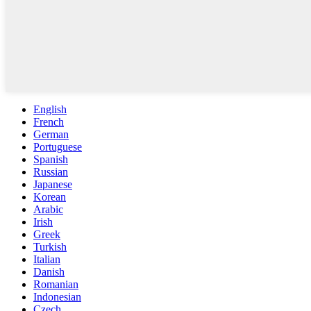
English
French
German
Portuguese
Spanish
Russian
Japanese
Korean
Arabic
Irish
Greek
Turkish
Italian
Danish
Romanian
Indonesian
Czech