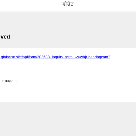
ਵੀਚੈਟ