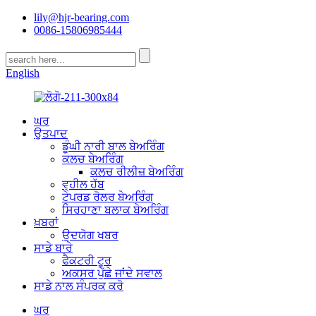
lily@hjr-bearing.com
0086-15806985444
English
ਘਰ
ਉਤਪਾਦ
ਡੂੰਘੀ ਨਾਰੀ ਬਾਲ ਬੇਅਰਿੰਗ
ਕਲਚ ਬੇਅਰਿੰਗ
ਕਲਚ ਰੀਲੀਜ਼ ਬੇਅਰਿੰਗ
ਵ੍ਹੀਲ ਹੱਬ
ਟੇਪਰਡ ਰੋਲਰ ਬੇਅਰਿੰਗ
ਸਿਰਹਾਣਾ ਬਲਾਕ ਬੇਅਰਿੰਗ
ਖ਼ਬਰਾਂ
ਉਦਯੋਗ ਖਬਰ
ਸਾਡੇ ਬਾਰੇ
ਫੈਕਟਰੀ ਟੂਰ
ਅਕਸਰ ਪੁੱਛੇ ਜਾਂਦੇ ਸਵਾਲ
ਸਾਡੇ ਨਾਲ ਸੰਪਰਕ ਕਰੋ
ਘਰ