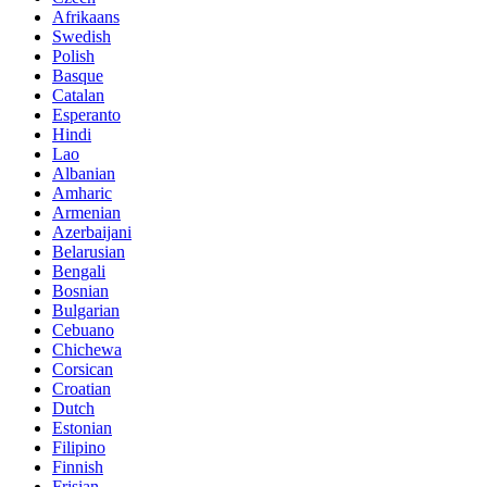
Afrikaans
Swedish
Polish
Basque
Catalan
Esperanto
Hindi
Lao
Albanian
Amharic
Armenian
Azerbaijani
Belarusian
Bengali
Bosnian
Bulgarian
Cebuano
Chichewa
Corsican
Croatian
Dutch
Estonian
Filipino
Finnish
Frisian