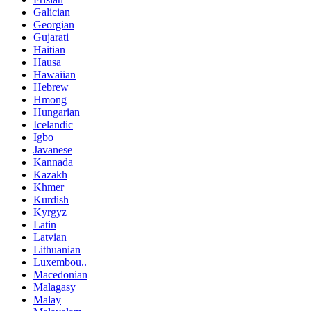
Galician
Georgian
Gujarati
Haitian
Hausa
Hawaiian
Hebrew
Hmong
Hungarian
Icelandic
Igbo
Javanese
Kannada
Kazakh
Khmer
Kurdish
Kyrgyz
Latin
Latvian
Lithuanian
Luxembou..
Macedonian
Malagasy
Malay