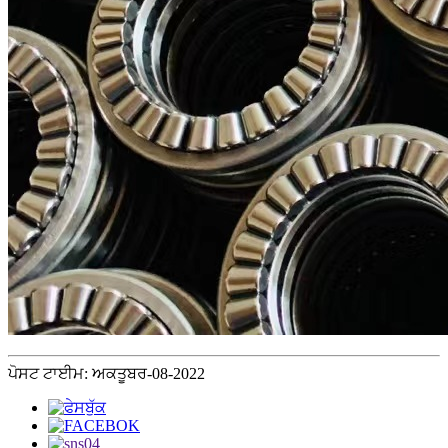
ਪੋਸਟ ਟਾਈਮ: ਅਕਤੂਬਰ-08-2022