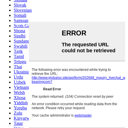
Slovak
Slovenian
Somali
Samoan
Scots Gaelic
Shona
Sindhi
Sundanese
Swahili
Tajik
Tamil
Telugu
Thai
Ukrainian
Urdu
Uzbek
Vietnamese
Welsh
Xhosa
Yiddish
Yoruba
Zulu
Kinyarwanda
Tatar